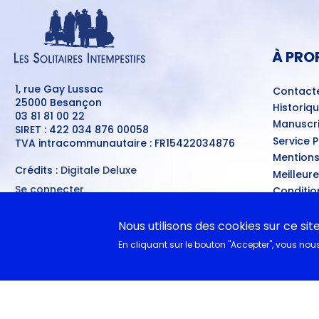
MENU
PIED
DE
PAGE
À PRO
1, rue Gay Lussac
Contact
25000 Besançon
Historiq
03 81 81 00 22
Manuscri
SIRET : 422 034 876 00058
Service 
TVA intracommunautaire : FR15422034876
Mentions
Crédits :
Digitale Deluxe
Meilleur
Se connecter
Conditio
MENU
Ventes d
DU
COMPTE
A nouvea
Nous utilisons des cookies sur ce sit
DE
L'UTILISATEUR
En cliquant sur le bouton "Accepter", vous nous 
EN CL
Documen
Collègie