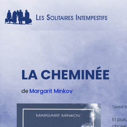
Menu
LA CHEMINÉE
texte
de
Margarit
Minkov
Texte b
Et puis
Blocs
chose 
de