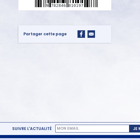
9
782846
810197
Partager cette page
SUIVRE L'ACTUALITÉ
JE