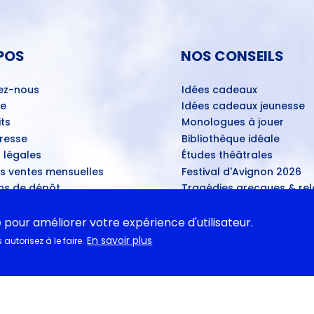
POS
NOS CONSEILS
ez-nous
Idées cadeaux
ue
Idées cadeaux jeunesse
ts
Monologues à jouer
Presse
Bibliothèque idéale
 légales
Études théâtrales
es ventes mensuelles
Festival d'Avignon 2026
ns de dépôt
Tragédies grecques & rele
ans les théâtres
u disponibles
e pour améliorer votre expérience d'utilisateur.
En savoir plus
autorisez à le faire.
ASSE
tations pédagogiques
ns