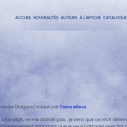
Aller
au
contenu
ACCUEIL
NOUVEAUTÉS
AUTEURS
À L'AFFICHE
CATALOGUE
Navigation
principal
principale
ulgare (Bulgarie)
traduit par
Tzena
Mileva
‚ s'il te plaît‚ ne me distrais pas... je sens que ce récit déti
d'extrêmement important que je veux partager avec toi‚