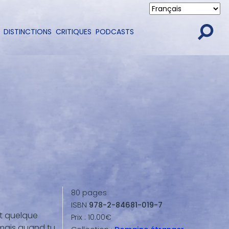
DISTINCTIONS
CRITIQUES
PODCASTS
80
pages
ISBN
978-2-84681-019-7
ent quelque
Prix :
10.00€
 mais quand tu