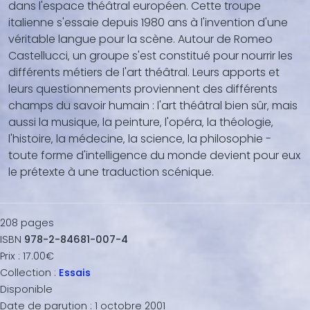
dans l'espace théâtral européen. Cette troupe
vidéo,
italienne s'essaie depuis 1980 ans à l'invention d'une
...)
véritable langue pour la scène. Autour de Romeo
Castellucci‚ un groupe s'est constitué pour nourrir les
différents métiers de l'art théâtral. Leurs apports et
leurs questionnements proviennent des différents
champs du savoir humain : l'art théâtral bien sûr‚ mais
aussi la musique, la peinture‚ l'opéra‚ la théologie‚
l'histoire‚ la médecine‚ la science‚ la philosophie -
toute forme d'intelligence du monde devient pour eux
le prétexte à une traduction scénique.
208
pages
ISBN
978-2-84681-007-4
Prix :
17.00€
Collection :
Essais
Disponible
Date de parution :
1 octobre 2001