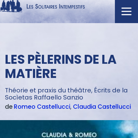
Aller
au
contenu
Navigation
principal
principale
ACCUEIL
Menu
LES PÈLERINS DE LA
NOUVEAUTÉS
texte
AUTEURS
MATIÈRE
À L'AFFICHE
CATALOGUE
Théorie et praxis du théâtre, Écrits de la
Socìetas Raffaello Sanzio
DISTINCTIONS
de
Romeo
Castellucci
Claudia
Castellucci
CRITIQUES
PODCASTS