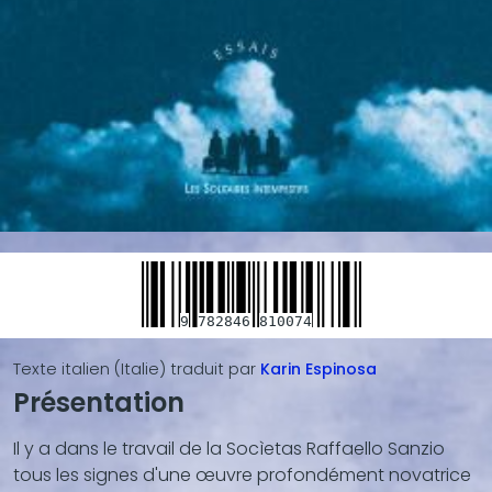
9
782846
810074
Texte italien (Italie)
traduit par
Karin
Espinosa
Présentation
Blocs
de
Il y a dans le travail de la Socìetas Raffaello Sanzio
contenu
tous les signes d'une œuvre profondément novatrice
(texte,