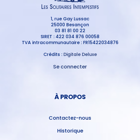
1, rue Gay Lussac
25000 Besançon
03 81 81 00 22
SIRET : 422 034 876 00058
TVA intracommunautaire : FR15422034876
Crédits :
Digitale Deluxe
Se connecter
MENU
DU
MENU
COMPTE
PIED
DE
À PROPOS
DE
L'UTILISATEUR
PAGE
Contactez-nous
Historique