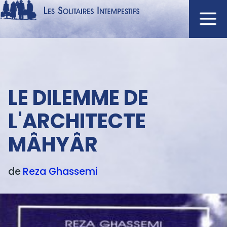
Aller
au
contenu
Navigation
principal
principale
ACCUEIL
Menu
LE DILEMME DE
NOUVEAUTÉS
texte
AUTEURS
L'ARCHITECTE
À L'AFFICHE
MÂHYÂR
CATALOGUE
DISTINCTIONS
de
Reza
Ghassemi
CRITIQUES
PODCASTS