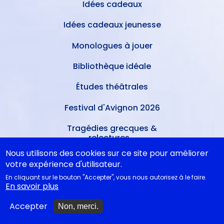
Idées cadeaux
Idées cadeaux jeunesse
Monologues à jouer
Bibliothèque idéale
Études théâtrales
Festival d'Avignon 2026
Tragédies grecques &
relectures...
Nous utilisons des cookies sur ce site pour améliorer
votre expérience d'utilisateur.
METTRE À JOUR
En cliquant sur le bouton "Accepter", vous nous autorisez à le faire.
En savoir plus
Ajouter un spectacle
Accepter
Non, merci.