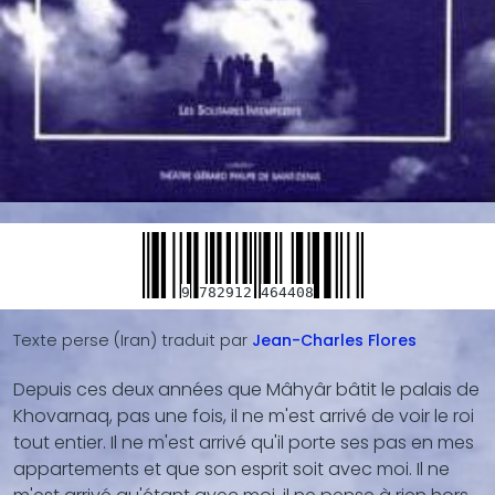
9
782912
464408
Texte perse (Iran)
traduit par
Jean-Charles
Flores
Depuis ces deux années que Mâhyâr bâtit le palais de
Blocs
Khovarnaq, pas une fois, il ne m'est arrivé de voir le roi
de
tout entier. Il ne m'est arrivé qu'il porte ses pas en mes
contenu
appartements et que son esprit soit avec moi. Il ne
(texte,