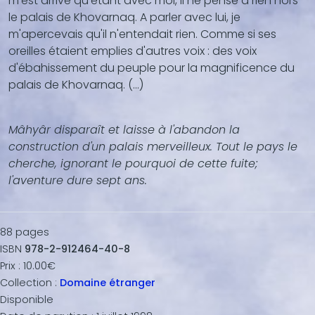
m'est arrivé qu'étant avec moi, il ne pense à rien hors
vidéo,
le palais de Khovarnaq. A parler avec lui, je
...)
m'apercevais qu'il n'entendait rien. Comme si ses
oreilles étaient emplies d'autres voix : des voix
d'ébahissement du peuple pour la magnificence du
palais de Khovarnaq. (...)
Mâhyâr disparaît et laisse à l'abandon la
construction d'un palais merveilleux. Tout le pays le
cherche, ignorant le pourquoi de cette fuite;
l'aventure dure sept ans.
88
pages
ISBN
978-2-912464-40-8
Prix :
10.00€
Collection :
Domaine étranger
Disponible