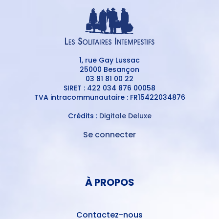
1, rue Gay Lussac
25000 Besançon
03 81 81 00 22
SIRET : 422 034 876 00058
TVA intracommunautaire : FR15422034876
Crédits :
Digitale Deluxe
Se connecter
MENU
DU
MENU
COMPTE
PIED
DE
À PROPOS
DE
L'UTILISATEUR
PAGE
Contactez-nous