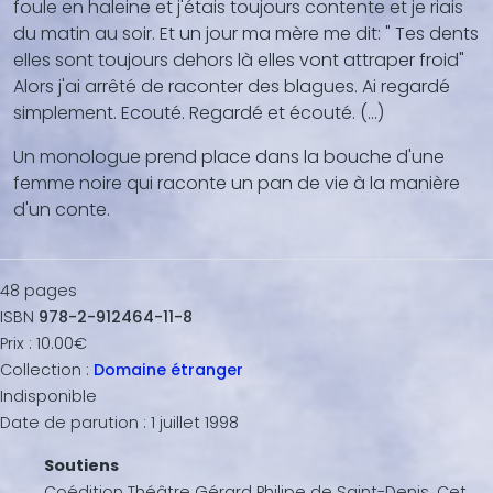
foule en haleine et j'étais toujours contente et je riais
du matin au soir. Et un jour ma mère me dit: " Tes dents
elles sont toujours dehors là elles vont attraper froid"
Alors j'ai arrêté de raconter des blagues. Ai regardé
simplement. Ecouté. Regardé et écouté. (...)
Un monologue prend place dans la bouche d'une
femme noire qui raconte un pan de vie à la manière
d'un conte.
48
pages
ISBN
978-2-912464-11-8
Prix :
10.00€
Collection :
Domaine étranger
Indisponible
Date de parution :
1 juillet 1998
Soutiens
Coédition Théâtre Gérard Philipe de Saint-Denis. Cet