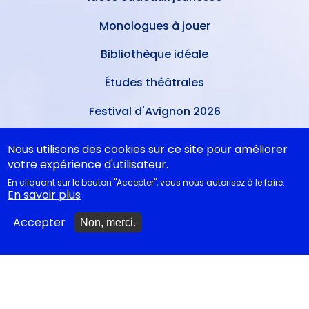
Monologues à jouer
Bibliothèque idéale
Études théâtrales
Festival d'Avignon 2026
Tragédies grecques &
Nous utilisons des cookies sur ce site pour améliorer
relectures...
votre expérience d'utilisateur.
En cliquant sur le bouton "Accepter", vous nous autorisez à le faire.
En savoir plus
METTRE À JOUR
Accepter
Non, merci.
Ajouter un spectacle
Ajouter un événement
La lettre des artistes à