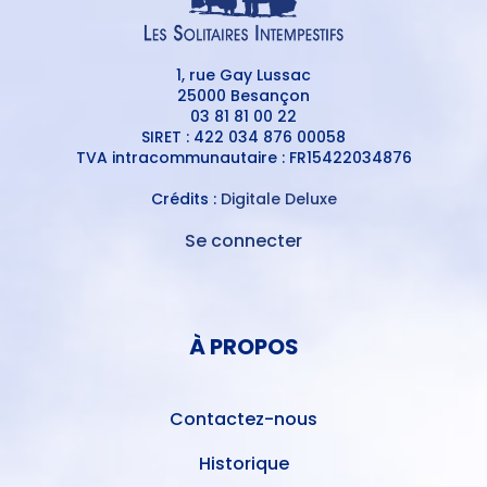
1, rue Gay Lussac
25000 Besançon
03 81 81 00 22
SIRET : 422 034 876 00058
TVA intracommunautaire : FR15422034876
Crédits :
Digitale Deluxe
Se connecter
MENU
DU
MENU
COMPTE
PIED
DE
À PROPOS
DE
L'UTILISATEUR
PAGE
Contactez-nous
Historique