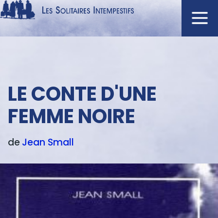
Aller
au
contenu
Navigation
principal
principale
ACCUEIL
Menu
LE CONTE D'UNE
NOUVEAUTÉS
texte
AUTEURS
FEMME NOIRE
À L'AFFICHE
CATALOGUE
de
Jean
Small
DISTINCTIONS
CRITIQUES
PODCASTS