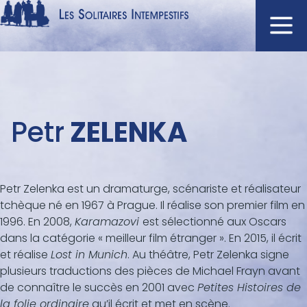
Aller
au
contenu
Navigation
principal
principale
ACCUEIL
Menu
Petr
ZELENKA
NOUVEAUTÉS
auteur
AUTEURS
À L'AFFICHE
Petr Zelenka est un dramaturge, scénariste et réalisateur
CATALOGUE
tchèque né en 1967 à Prague. Il réalise son premier film en
DISTINCTIONS
1996. En 2008,
Karamazovi
est sélectionné aux Oscars
dans la catégorie « meilleur film étranger ». En 2015, il écrit
CRITIQUES
et réalise
Lost in Munich
. Au théâtre, Petr Zelenka signe
PODCASTS
plusieurs traductions des pièces de Michael Frayn avant
de connaître le succès en 2001 avec
Petites Histoires de
la folie ordinaire
qu’il écrit et met en scène.