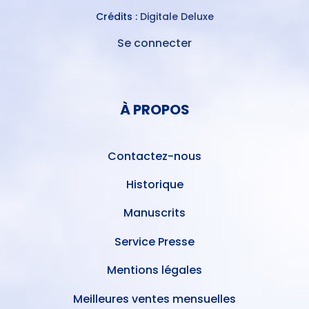
Crédits :
Digitale Deluxe
Se connecter
MENU
DU
MENU
COMPTE
PIED
DE
À PROPOS
DE
L'UTILISATEUR
PAGE
Contactez-nous
Historique
Manuscrits
Service Presse
Mentions légales
Meilleures ventes mensuelles