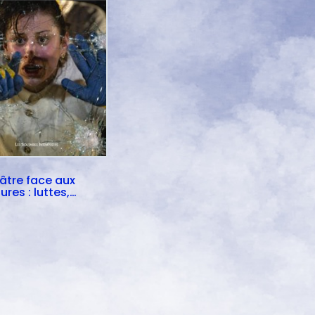
éâtre face aux
ures : luttes,
s, mémoires