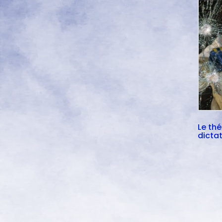
Le th
dictat
trace