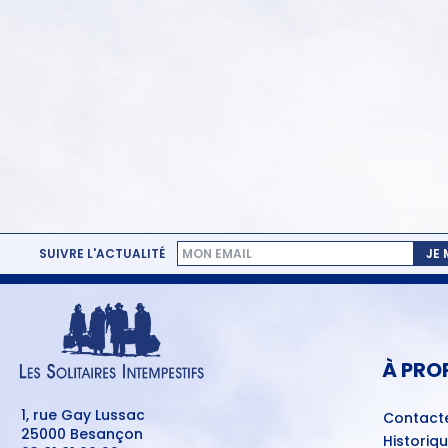
SUIVRE L'ACTUALITÉ
JE
MENU
PIED
DE
PAGE
À PRO
1, rue Gay Lussac
Contact
25000 Besançon
Historiq