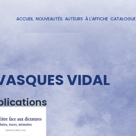
Aller
au
contenu
ACCUEIL
NOUVEAUTÉS
AUTEURS
À L'AFFICHE
CATALOGUE
Navigation
principal
principale
VASQUES VIDAL
blications