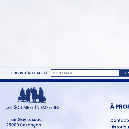
SUIVRE L'ACTUALITÉ
JE
MENU
PIED
DE
PAGE
À PRO
1, rue Gay Lussac
Contact
25000 Besançon
Historiq