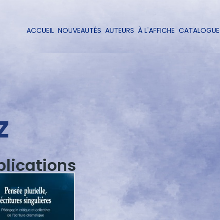
Aller
au
contenu
ACCUEIL
NOUVEAUTÉS
AUTEURS
À L'AFFICHE
CATALOGUE
Navigation
principal
principale
Z
blications