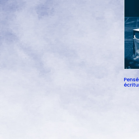
Pensée
écritu