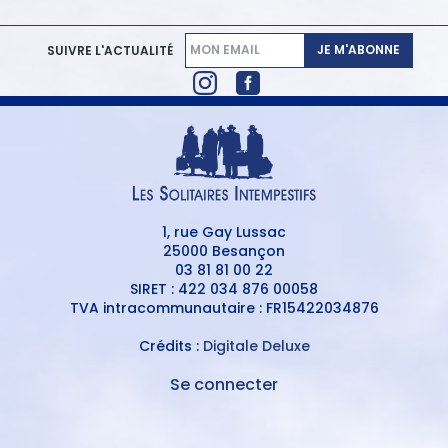
JE M'ABONNE
SUIVRE L'ACTUALITÉ
1, rue Gay Lussac
25000 Besançon
03 81 81 00 22
SIRET : 422 034 876 00058
TVA intracommunautaire : FR15422034876
Crédits :
Digitale Deluxe
Se connecter
MENU
DU
MENU
COMPTE