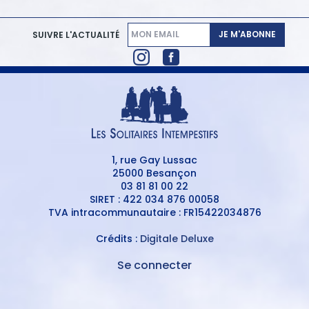
JE M'ABONNE
SUIVRE L'ACTUALITÉ
1, rue Gay Lussac
25000 Besançon
03 81 81 00 22
SIRET : 422 034 876 00058
TVA intracommunautaire : FR15422034876
Crédits :
Digitale Deluxe
Se connecter
MENU
DU
MENU
COMPTE