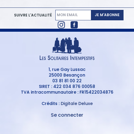
JE M'ABONNE
SUIVRE L'ACTUALITÉ
1, rue Gay Lussac
25000 Besançon
03 81 81 00 22
SIRET : 422 034 876 00058
TVA intracommunautaire : FR15422034876
Crédits :
Digitale Deluxe
Se connecter
MENU
DU
MENU
COMPTE