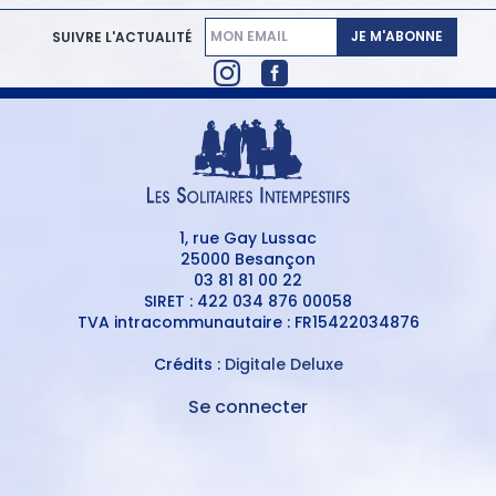
JE M'ABONNE
SUIVRE L'ACTUALITÉ
1, rue Gay Lussac
25000 Besançon
03 81 81 00 22
SIRET : 422 034 876 00058
TVA intracommunautaire : FR15422034876
Crédits :
Digitale Deluxe
Se connecter
MENU
DU
MENU
COMPTE
PIED