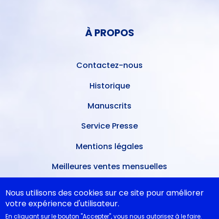
DU
MENU
COMPTE
PIED
DE
À PROPOS
DE
L'UTILISATEUR
PAGE
Contactez-nous
Historique
Manuscrits
Service Presse
Mentions légales
Meilleures ventes mensuelles
Conditions de dépôt
Nous utilisons des cookies sur ce site pour améliorer
votre expérience d'utilisateur.
Ventes dans les théâtres
En cliquant sur le bouton "Accepter", vous nous autorisez à le faire.