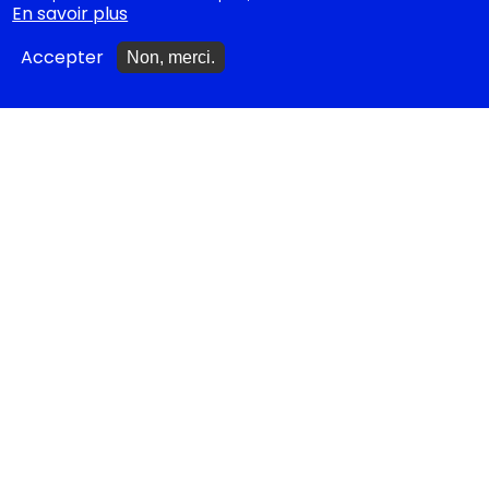
En savoir plus
A nouveau disponibles
Accepter
Non, merci.
NOS CONSEILS
Idées cadeaux
Idées cadeaux jeunesse
Monologues à jouer
Bibliothèque idéale
Études théâtrales
Festival d'Avignon 2026
Tragédies grecques &
relectures...