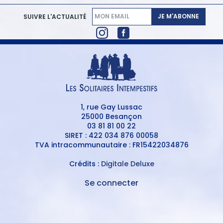
JE M'ABONNE
SUIVRE L'ACTUALITÉ
1, rue Gay Lussac
25000 Besançon
03 81 81 00 22
SIRET : 422 034 876 00058
TVA intracommunautaire : FR15422034876
Crédits :
Digitale Deluxe
Se connecter
MENU
DU
MENU
COMPTE
PIED