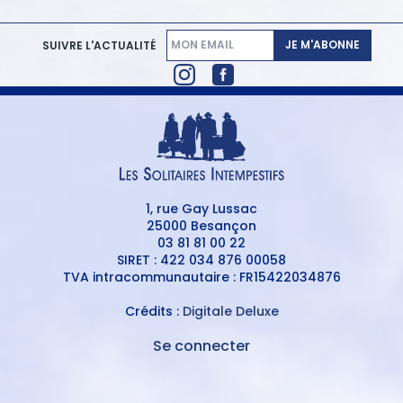
JE M'ABONNE
SUIVRE L'ACTUALITÉ
1, rue Gay Lussac
25000 Besançon
03 81 81 00 22
SIRET : 422 034 876 00058
TVA intracommunautaire : FR15422034876
Crédits :
Digitale Deluxe
Se connecter
MENU
DU
MENU
COMPTE