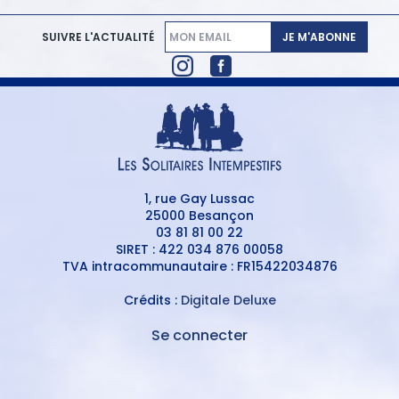
JE M'ABONNE
SUIVRE L'ACTUALITÉ
1, rue Gay Lussac
25000 Besançon
03 81 81 00 22
SIRET : 422 034 876 00058
TVA intracommunautaire : FR15422034876
Crédits :
Digitale Deluxe
Se connecter
MENU
DU
MENU
COMPTE