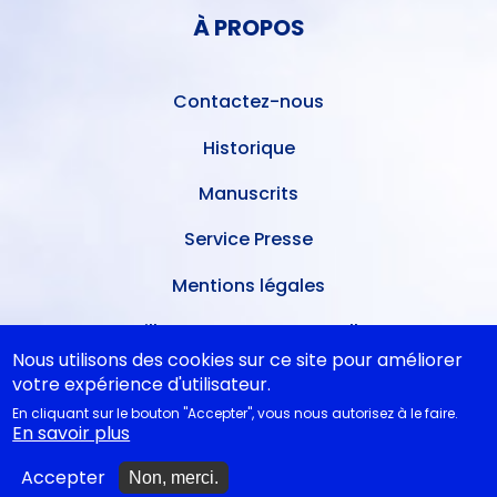
PIED
DE
À PROPOS
DE
L'UTILISATEUR
PAGE
Contactez-nous
Historique
Manuscrits
Service Presse
Mentions légales
Meilleures ventes mensuelles
Nous utilisons des cookies sur ce site pour améliorer
Conditions de dépôt
votre expérience d'utilisateur.
En cliquant sur le bouton "Accepter", vous nous autorisez à le faire.
Ventes dans les théâtres
En savoir plus
A nouveau disponibles
Accepter
Non, merci.