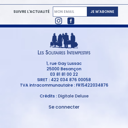
JE M'ABONNE
SUIVRE L'ACTUALITÉ
1, rue Gay Lussac
25000 Besançon
03 81 81 00 22
SIRET : 422 034 876 00058
TVA intracommunautaire : FR15422034876
Crédits :
Digitale Deluxe
Se connecter
MENU
DU
MENU
COMPTE
PIED