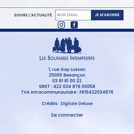
JE M'ABONNE
SUIVRE L'ACTUALITÉ
1, rue Gay Lussac
25000 Besançon
03 81 81 00 22
SIRET : 422 034 876 00058
TVA intracommunautaire : FR15422034876
Crédits :
Digitale Deluxe
Se connecter
MENU
DU
MENU
COMPTE