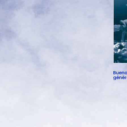
Bueno
génér
indép