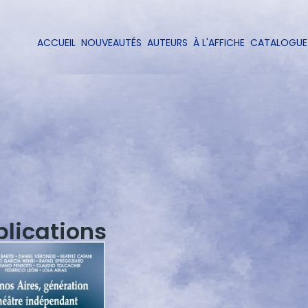
Aller
au
contenu
ACCUEIL
NOUVEAUTÉS
AUTEURS
À L'AFFICHE
CATALOGUE
Navigation
principal
principale
blications