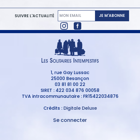
JE M'ABONNE
SUIVRE L'ACTUALITÉ
1, rue Gay Lussac
25000 Besançon
03 81 81 00 22
SIRET : 422 034 876 00058
TVA intracommunautaire : FR15422034876
Crédits :
Digitale Deluxe
Se connecter
MENU
DU
MENU
COMPTE