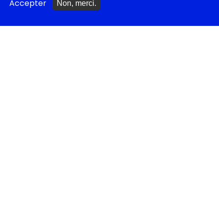
Accepter
Non, merci.
NOS CONSEILS
Idées cadeaux
Idées cadeaux jeunesse
Monologues à jouer
Bibliothèque idéale
Études théâtrales
Festival d'Avignon 2026
Tragédies grecques &
relectures...