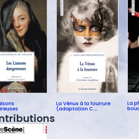
La p
aisons
La Vénus à la fourrure
boud
reuses
(adaptation C.
Letailleur)
ntributions