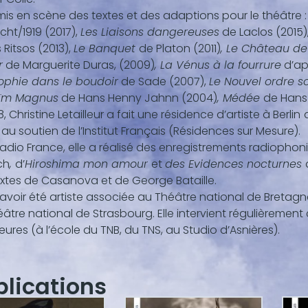
 mis en scène des textes et des adaptions pour le théâtre :
cht/1919 (2017),
Les Liaisons dangereuses
de Laclos (2015)
 Ritsos (2013),
Le Banquet
de Platon (2011)
,
Le Château de
r
de Marguerite Duras, (2009)
, La Vénus à la fourrure
d’ap
sophie dans le boudoir
de Sade (2007),
Le Nouvel ordre so
ïm Magnus
de Hans Henny Jahnn (2004)
, Médée
de Hans
8, Christine Letailleur a fait une résidence d’artiste à Berlin
au soutien de l’Institut Français (Résidences sur Mesure).
adio France, elle a réalisé des enregistrements radiopho
ch
,
d’
Hiroshima mon amour
et
des Evidences nocturnes
xtes de Casanova et de George Bataille.
avoir été artiste associée au Théâtre national de Bretagne 
âtre national de Strasbourg. Elle intervient régulièreme
eures (à l’école du TNB, du TNS, au Studio d’Asnières).
blications