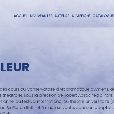
Aller
au
contenu
ACCUEIL
NOUVEAUTÉS
AUTEURS
À L'AFFICHE
CATALOGUE
Navigation
principal
principale
LLEUR
des cours au Conservatoire d’Art dramatique d’Amiens, de
 théâtrales sous la direction de Robert Abirached à Paris X N
sionnel au festival international du théâtre universitair
iau Müller
en 1995, et l’année suivante, pour son adaptat
r Colic.