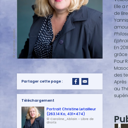
Elle a
de Bre
Yannis
amou
© Caroline Ablain
Philo
Ephra
En 201
grâce 
Pour R
Maso
des te
Après 
Partager cette page :
au Thé
supéri
Téléchargement
Portrait Christine Letailleur
(263.14 Ko, 431×474)
Pu
© Caroline_Ablain - Libre de
droits