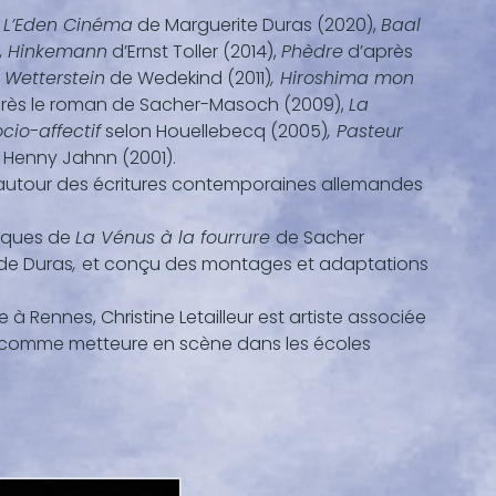
L’Eden Cinéma
de Marguerite Duras (2020),
Baal
,
Hinkemann
d’Ernst Toller (2014),
Phèdre
d’après
 Wetterstein
de Wedekind (2011)
, Hiroshima mon
rès le roman de Sacher-Masoch (2009),
La
cio-affectif
selon Houellebecq (2005)
, Pasteur
 Henny Jahnn (2001).
autour des écritures contemporaines allemandes
niques de
La Vénus à la fourrure
de Sacher
de Duras
,
et conçu des montages et adaptations
à Rennes, Christine Letailleur est artiste associée
nt comme metteure en scène dans les écoles