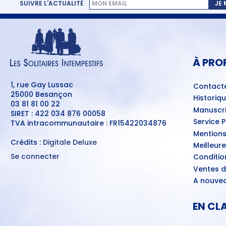
SUIVRE L'ACTUALITÉ
JE
MENU
PIED
DE
PAGE
À PRO
1, rue Gay Lussac
Contact
25000 Besançon
Historiq
03 81 81 00 22
Manuscri
SIRET : 422 034 876 00058
Service 
TVA intracommunautaire : FR15422034876
Mentions
Crédits :
Digitale Deluxe
Meilleur
Se connecter
Conditio
MENU
Ventes d
DU
COMPTE
A nouvea
DE
L'UTILISATEUR
EN CL