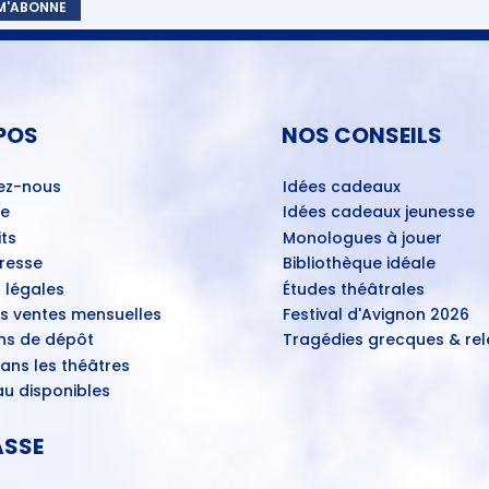
 M'ABONNE
POS
NOS CONSEILS
ez-nous
Idées cadeaux
ue
Idées cadeaux jeunesse
ts
Monologues à jouer
Presse
Bibliothèque idéale
 légales
Études théâtrales
es ventes mensuelles
Festival d'Avignon 2026
ns de dépôt
Tragédies grecques & rele
ans les théâtres
u disponibles
ASSE