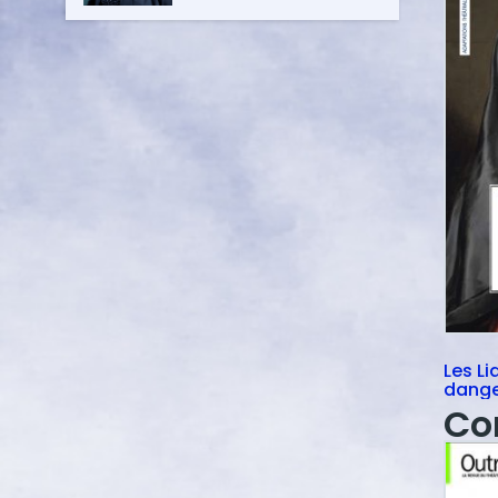
Les Li
dange
Co