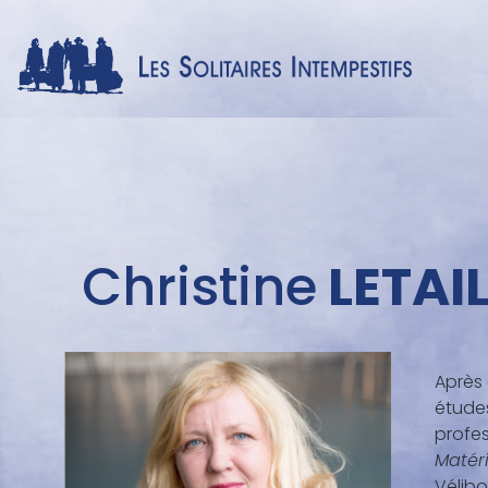
Menu
Christine
LETAI
auteur
Après 
études
profes
Matér
Vélibo