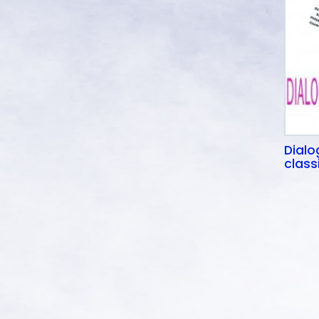
Dialo
class