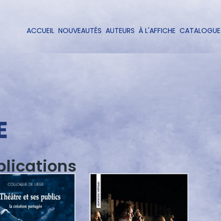
Aller
au
contenu
ACCUEIL
NOUVEAUTÉS
AUTEURS
À L'AFFICHE
CATALOGUE
Navigation
principal
principale
E
blications