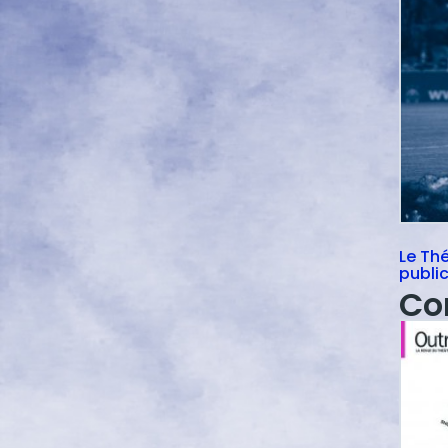
Le Thé
public
parta
Co