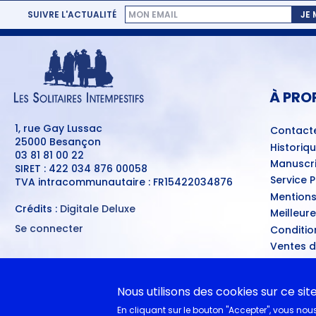
SUIVRE L'ACTUALITÉ
JE
MENU
PIED
DE
PAGE
À PRO
1, rue Gay Lussac
Contact
25000 Besançon
Historiq
03 81 81 00 22
Manuscri
SIRET : 422 034 876 00058
Service 
TVA intracommunautaire : FR15422034876
Mentions
Crédits :
Digitale Deluxe
Meilleur
Se connecter
Conditio
MENU
Ventes d
DU
COMPTE
A nouvea
DE
L'UTILISATEUR
Nous utilisons des cookies sur ce sit
EN CL
En cliquant sur le bouton "Accepter", vous nous 