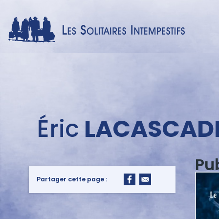
Menu
Éric
LACASCAD
auteur
Pu
Partager cette page :