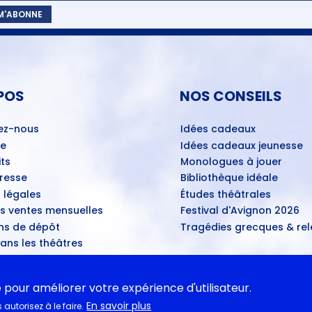
 M'ABONNE
POS
NOS CONSEILS
ez-nous
Idées cadeaux
ue
Idées cadeaux jeunesse
ts
Monologues à jouer
Presse
Bibliothèque idéale
 légales
Études théâtrales
es ventes mensuelles
Festival d'Avignon 2026
ns de dépôt
Tragédies grecques & rele
ans les théâtres
u disponibles
e pour améliorer votre expérience d'utilisateur.
ASSE
En savoir plus
autorisez à le faire.