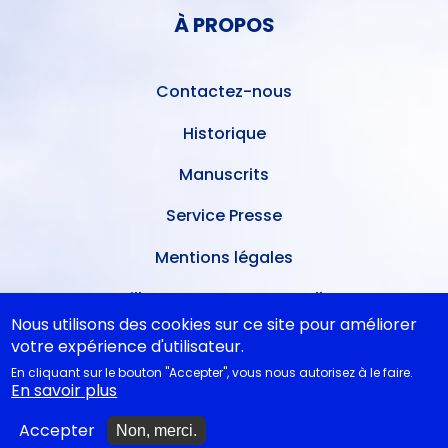
PIED
DE
À PROPOS
DE
L'UTILISATEUR
PAGE
Contactez-nous
Historique
Manuscrits
Service Presse
Mentions légales
Meilleures ventes mensuelles
Nous utilisons des cookies sur ce site pour améliorer
Conditions de dépôt
votre expérience d'utilisateur.
En cliquant sur le bouton "Accepter", vous nous autorisez à le faire.
Ventes dans les théâtres
En savoir plus
A nouveau disponibles
Accepter
Non, merci.