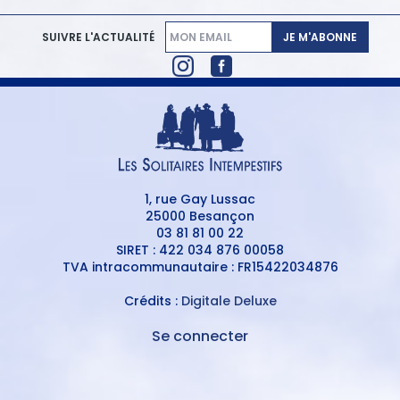
JE M'ABONNE
SUIVRE L'ACTUALITÉ
1, rue Gay Lussac
25000 Besançon
03 81 81 00 22
SIRET : 422 034 876 00058
TVA intracommunautaire : FR15422034876
Crédits :
Digitale Deluxe
Se connecter
MENU
DU
MENU
COMPTE