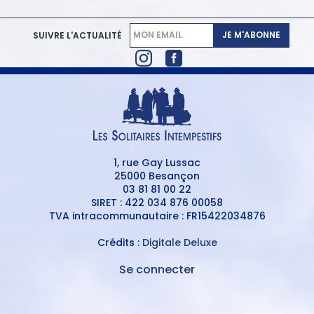
JE M'ABONNE
SUIVRE L'ACTUALITÉ
1, rue Gay Lussac
25000 Besançon
03 81 81 00 22
SIRET : 422 034 876 00058
TVA intracommunautaire : FR15422034876
Crédits :
Digitale Deluxe
Se connecter
MENU
DU
MENU
COMPTE