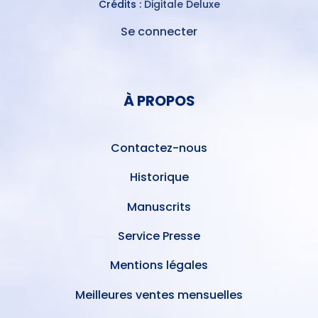
Crédits :
Digitale Deluxe
Se connecter
MENU
DU
MENU
COMPTE
PIED
DE
À PROPOS
DE
L'UTILISATEUR
PAGE
Contactez-nous
Historique
Manuscrits
Service Presse
Mentions légales
Meilleures ventes mensuelles