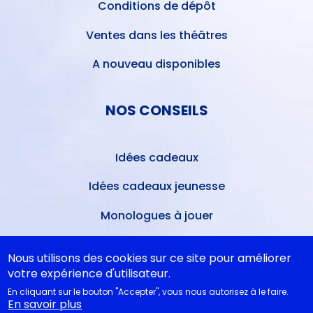
Conditions de dépôt
Ventes dans les théâtres
A nouveau disponibles
NOS CONSEILS
Idées cadeaux
Idées cadeaux jeunesse
Monologues à jouer
Bibliothèque idéale
Nous utilisons des cookies sur ce site pour améliorer
Études théâtrales
votre expérience d'utilisateur.
En cliquant sur le bouton "Accepter", vous nous autorisez à le faire.
Festival d'Avignon 2026
En savoir plus