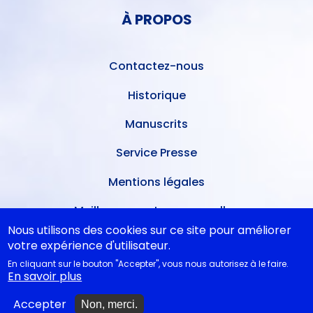
PIED
DE
À PROPOS
DE
L'UTILISATEUR
PAGE
Contactez-nous
Historique
Manuscrits
Service Presse
Mentions légales
Meilleures ventes mensuelles
Nous utilisons des cookies sur ce site pour améliorer
Conditions de dépôt
votre expérience d'utilisateur.
En cliquant sur le bouton "Accepter", vous nous autorisez à le faire.
Ventes dans les théâtres
En savoir plus
A nouveau disponibles
Accepter
Non, merci.