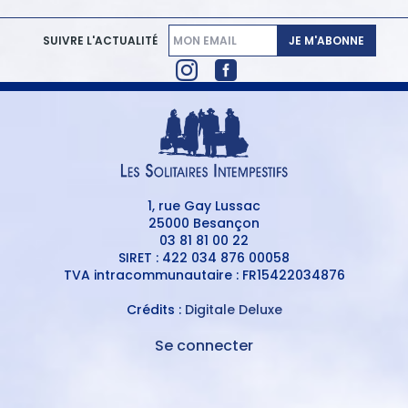
JE M'ABONNE
SUIVRE L'ACTUALITÉ
1, rue Gay Lussac
25000 Besançon
03 81 81 00 22
SIRET : 422 034 876 00058
TVA intracommunautaire : FR15422034876
Crédits :
Digitale Deluxe
Se connecter
MENU
DU
MENU
COMPTE