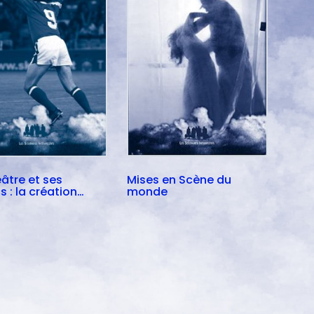
âtre et ses
Mises en Scène du
s : la création
monde
gée