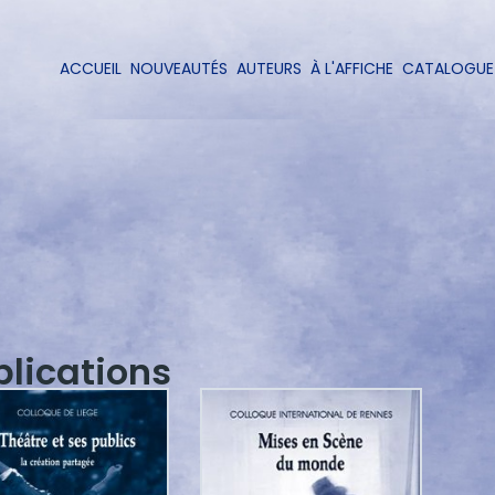
Aller
au
contenu
ACCUEIL
NOUVEAUTÉS
AUTEURS
À L'AFFICHE
CATALOGUE
Navigation
principal
principale
blications