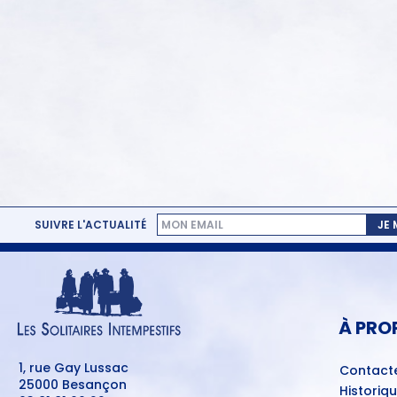
SUIVRE L'ACTUALITÉ
JE
MENU
PIED
DE
PAGE
À PRO
1, rue Gay Lussac
Contact
25000 Besançon
Historiq