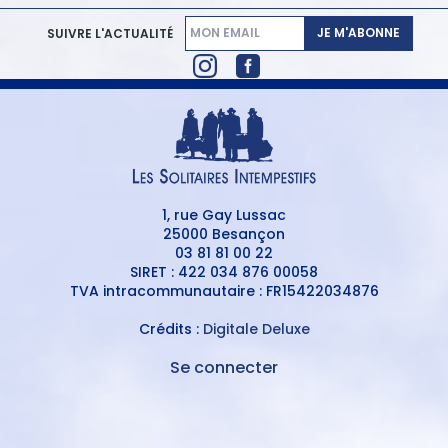
JE M'ABONNE
SUIVRE L'ACTUALITÉ
1, rue Gay Lussac
25000 Besançon
03 81 81 00 22
SIRET : 422 034 876 00058
TVA intracommunautaire : FR15422034876
Crédits :
Digitale Deluxe
Se connecter
MENU
DU
MENU
COMPTE
PIED