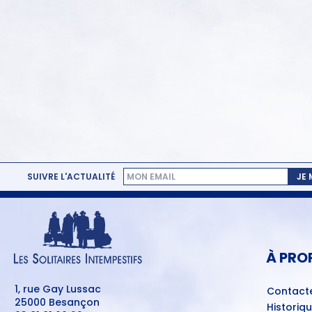
SUIVRE L'ACTUALITÉ
JE
MENU
PIED
DE
PAGE
À PRO
1, rue Gay Lussac
Contact
25000 Besançon
Historiq