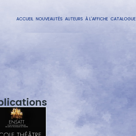
Aller
au
contenu
ACCUEIL
NOUVEAUTÉS
AUTEURS
À L'AFFICHE
CATALOGUE
Navigation
principal
principale
blications