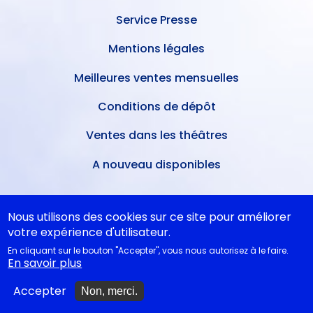
Service Presse
Mentions légales
Meilleures ventes mensuelles
Conditions de dépôt
Ventes dans les théâtres
A nouveau disponibles
NOS CONSEILS
Nous utilisons des cookies sur ce site pour améliorer
votre expérience d'utilisateur.
En cliquant sur le bouton "Accepter", vous nous autorisez à le faire.
Idées cadeaux
En savoir plus
Idées cadeaux jeunesse
Accepter
Non, merci.