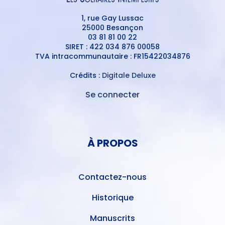
1, rue Gay Lussac
25000 Besançon
03 81 81 00 22
SIRET : 422 034 876 00058
TVA intracommunautaire : FR15422034876
Crédits :
Digitale Deluxe
Se connecter
MENU
DU
MENU
COMPTE
PIED
DE
À PROPOS
DE
L'UTILISATEUR
PAGE
Contactez-nous
Historique
Manuscrits