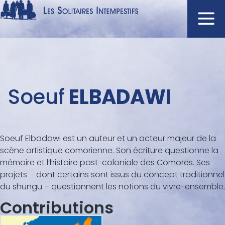
Aller
au
contenu
Navigation
principal
principale
ACCUEIL
Menu
Soeuf
ELBADAWI
NOUVEAUTÉS
auteur
AUTEURS
À L'AFFICHE
Soeuf Elbadawi est un auteur et un acteur majeur de la
CATALOGUE
scène artistique comorienne. Son écriture questionne la
DISTINCTIONS
mémoire et l’histoire post-coloniale des Comores. Ses
projets – dont certains sont issus du concept traditionnel
CRITIQUES
du shungu – questionnent les notions du vivre-ensemble.
PODCASTS
Contributions