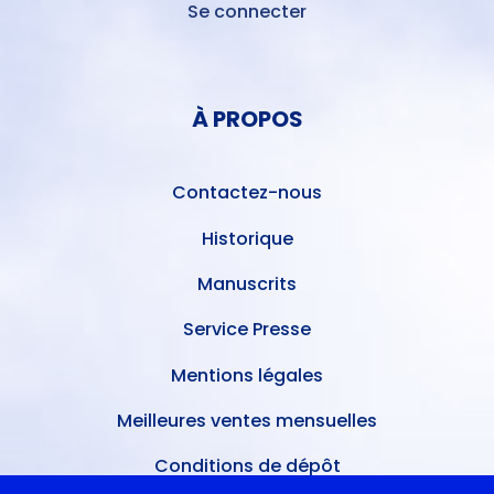
Se connecter
MENU
DU
MENU
COMPTE
PIED
DE
À PROPOS
DE
L'UTILISATEUR
PAGE
Contactez-nous
Historique
Manuscrits
Service Presse
Mentions légales
Meilleures ventes mensuelles
Conditions de dépôt