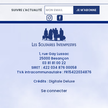
JE M'ABONNE
SUIVRE L'ACTUALITÉ
1, rue Gay Lussac
25000 Besançon
03 81 81 00 22
SIRET : 422 034 876 00058
TVA intracommunautaire : FR15422034876
Crédits :
Digitale Deluxe
Se connecter
MENU
DU
MENU
COMPTE