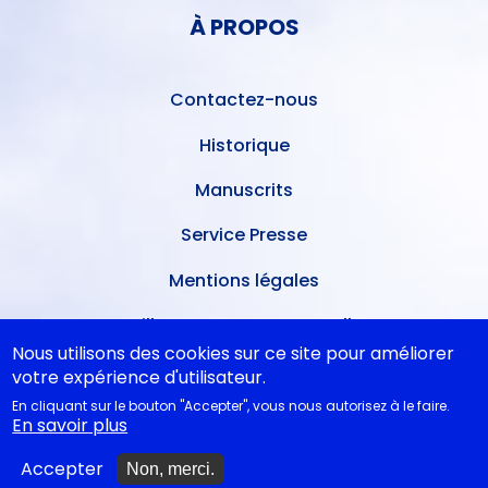
PIED
DE
À PROPOS
DE
L'UTILISATEUR
PAGE
Contactez-nous
Historique
Manuscrits
Service Presse
Mentions légales
Meilleures ventes mensuelles
Nous utilisons des cookies sur ce site pour améliorer
Conditions de dépôt
votre expérience d'utilisateur.
En cliquant sur le bouton "Accepter", vous nous autorisez à le faire.
Ventes dans les théâtres
En savoir plus
A nouveau disponibles
Accepter
Non, merci.