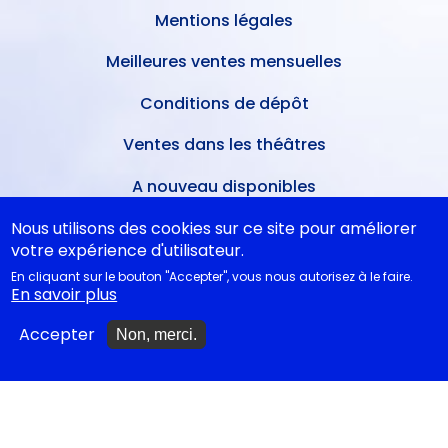
Mentions légales
Meilleures ventes mensuelles
Conditions de dépôt
Ventes dans les théâtres
A nouveau disponibles
Nous utilisons des cookies sur ce site pour améliorer
votre expérience d'utilisateur.
NOS CONSEILS
En cliquant sur le bouton "Accepter", vous nous autorisez à le faire.
En savoir plus
Idées cadeaux
Accepter
Non, merci.
Idées cadeaux jeunesse
Monologues à jouer
Bibliothèque idéale