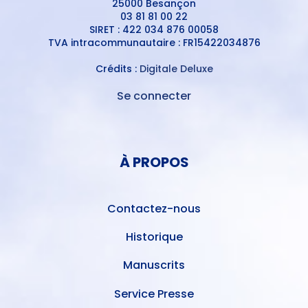
25000 Besançon
03 81 81 00 22
SIRET : 422 034 876 00058
TVA intracommunautaire : FR15422034876
Crédits :
Digitale Deluxe
Se connecter
MENU
DU
MENU
COMPTE
PIED
DE
À PROPOS
DE
L'UTILISATEUR
PAGE
Contactez-nous
Historique
Manuscrits
Service Presse