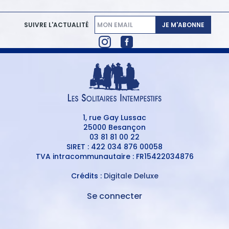
JE M'ABONNE
SUIVRE L'ACTUALITÉ
1, rue Gay Lussac
25000 Besançon
03 81 81 00 22
SIRET : 422 034 876 00058
TVA intracommunautaire : FR15422034876
Crédits :
Digitale Deluxe
Se connecter
MENU
DU
MENU
COMPTE