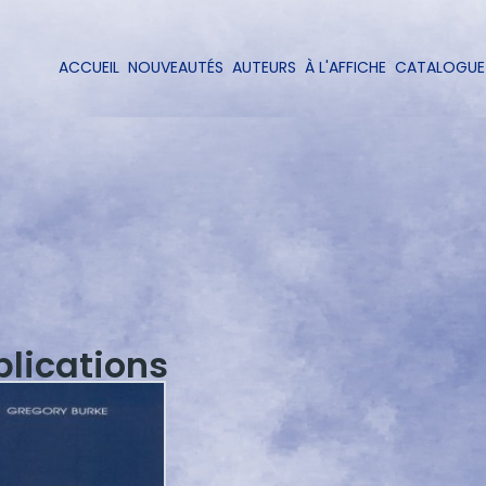
Aller
au
contenu
ACCUEIL
NOUVEAUTÉS
AUTEURS
À L'AFFICHE
CATALOGUE
Navigation
principal
principale
blications