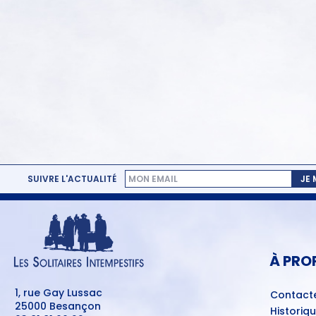
SUIVRE L'ACTUALITÉ
JE
MENU
PIED
DE
PAGE
À PRO
1, rue Gay Lussac
Contact
25000 Besançon
Historiq