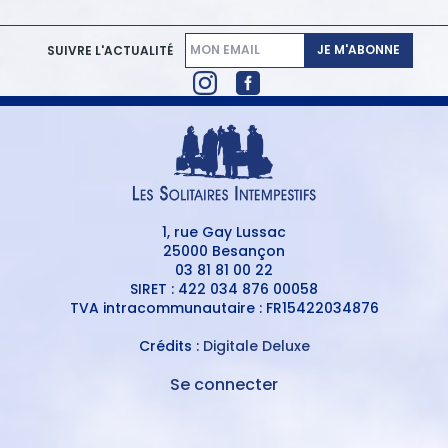
JE M'ABONNE
SUIVRE L'ACTUALITÉ
1, rue Gay Lussac
25000 Besançon
03 81 81 00 22
SIRET : 422 034 876 00058
TVA intracommunautaire : FR15422034876
Crédits :
Digitale Deluxe
Se connecter
MENU
DU
MENU
COMPTE