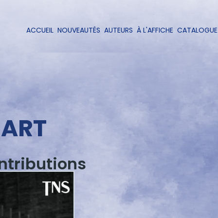
Aller
au
contenu
ACCUEIL
NOUVEAUTÉS
AUTEURS
À L'AFFICHE
CATALOGUE
Navigation
principal
principale
ÉART
ntributions