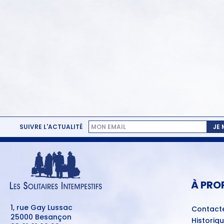
SUIVRE L'ACTUALITÉ
JE
MENU
PIED
DE
PAGE
À PRO
1, rue Gay Lussac
Contact
25000 Besançon
Historiq