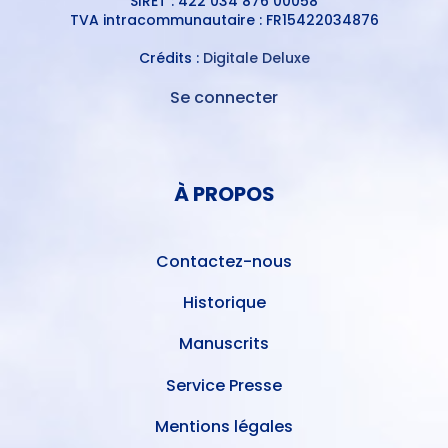
SIRET : 422 034 876 00058
TVA intracommunautaire : FR15422034876
Crédits :
Digitale Deluxe
Se connecter
MENU
DU
MENU
COMPTE
PIED
DE
À PROPOS
DE
L'UTILISATEUR
PAGE
Contactez-nous
Historique
Manuscrits
Service Presse
Mentions légales