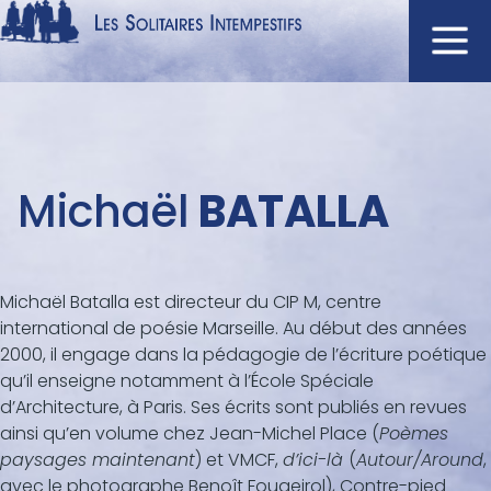
Aller
au
contenu
Navigation
principal
principale
ACCUEIL
Menu
Michaël
BATALLA
NOUVEAUTÉS
auteur
AUTEURS
À L'AFFICHE
Michaël Batalla est directeur du CIP M, centre
CATALOGUE
international de poésie Marseille. Au début des années
DISTINCTIONS
2000, il engage dans la pédagogie de l’écriture poétique
qu’il enseigne notamment à l’École Spéciale
CRITIQUES
d’Architecture, à Paris. Ses écrits sont publiés en revues
PODCASTS
ainsi qu’en volume chez Jean-Michel Place (
Poèmes
paysages maintenant
) et VMCF,
d’ici-là
(
Autour/Around
,
avec le photographe Benoît Fougeirol), Contre-pied