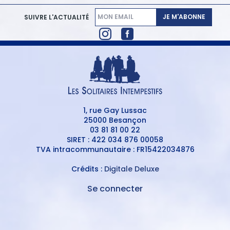
JE M'ABONNE
SUIVRE L'ACTUALITÉ
1, rue Gay Lussac
25000 Besançon
03 81 81 00 22
SIRET : 422 034 876 00058
TVA intracommunautaire : FR15422034876
Crédits :
Digitale Deluxe
Se connecter
MENU
DU
MENU
COMPTE
PIED