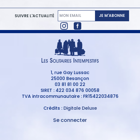
JE M'ABONNE
SUIVRE L'ACTUALITÉ
1, rue Gay Lussac
25000 Besançon
03 81 81 00 22
SIRET : 422 034 876 00058
TVA intracommunautaire : FR15422034876
Crédits :
Digitale Deluxe
Se connecter
MENU
DU
MENU
COMPTE