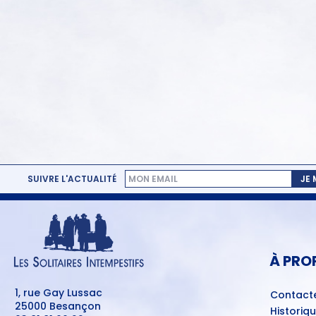
SUIVRE L'ACTUALITÉ
JE
MENU
PIED
DE
PAGE
À PRO
1, rue Gay Lussac
Contact
25000 Besançon
Historiq