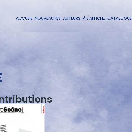
Aller
au
contenu
ACCUEIL
NOUVEAUTÉS
AUTEURS
À L'AFFICHE
CATALOGUE
Navigation
principal
principale
E
ntributions