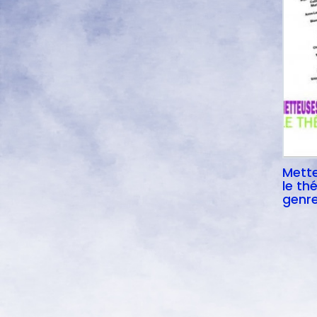
Mette
le th
genre