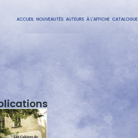
Aller
au
contenu
ACCUEIL
NOUVEAUTÉS
AUTEURS
À L'AFFICHE
CATALOGUE
Navigation
principal
principale
blications