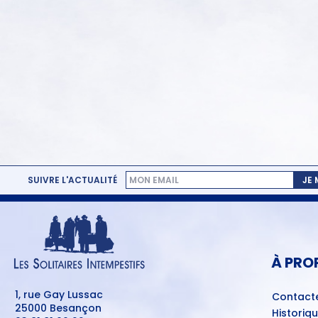
SUIVRE L'ACTUALITÉ
JE
MENU
PIED
DE
PAGE
À PRO
1, rue Gay Lussac
Contact
25000 Besançon
Historiq