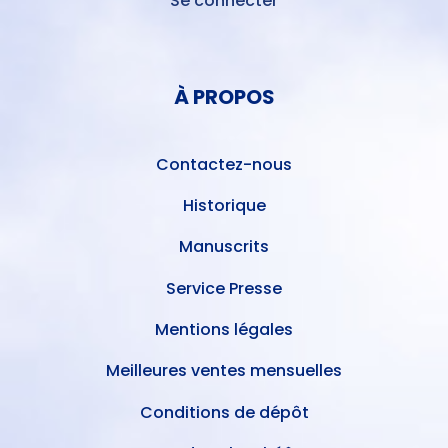
Se connecter
MENU
DU
MENU
COMPTE
PIED
DE
À PROPOS
DE
L'UTILISATEUR
PAGE
Contactez-nous
Historique
Manuscrits
Service Presse
Mentions légales
Meilleures ventes mensuelles
Conditions de dépôt