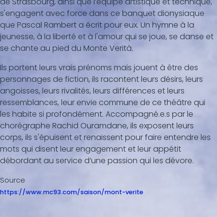
de Strasbourg, ainsi que l’équipe artistique et technique,
s'engagent avec force dans ce banquet dionysiaque
que Pascal Rambert a écrit pour eux. Un hymne à la
jeunesse, à la liberté et à l'amour qui se joue, se danse et
se chante au pied du Monte Verità.
Ils portent leurs vrais prénoms mais jouent à être des
personnages de fiction, ils racontent leurs désirs, leurs
angoisses, leurs rivalités, leurs différences et leurs
ressemblances, leur envie commune de ce théâtre qui
les habite si profondément. Accompagné.e.s par le
chorégraphe Rachid Ouramdane, ils exposent leurs
corps, ils s'épuisent et renaissent pour faire entendre les
mots qui disent leur engagement et leur appétit
débordant au service d’une passion qui les dévore.
Source
https://www.mc93.com/saison/mont-verite