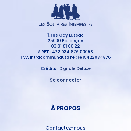
1, rue Gay Lussac
25000 Besançon
03 81 81 00 22
SIRET : 422 034 876 00058
TVA intracommunautaire : FR15422034876
Crédits :
Digitale Deluxe
Se connecter
MENU
DU
MENU
COMPTE
PIED
DE
À PROPOS
DE
L'UTILISATEUR
PAGE
Contactez-nous