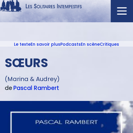
Aller
au
contenu
Navigation
principal
principale
Le texte
En savoir plus
Podcasts
En scène
Critiques
ACCUEIL
Menu
NOUVEAUTÉS
texte
SŒURS
AUTEURS
À L'AFFICHE
(Marina & Audrey)
CATALOGUE
de
Pascal
Rambert
DISTINCTIONS
CRITIQUES
PODCASTS